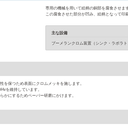
専用の機械を用いて絵柄の銅部を腐食させま
この腐食させた部分が凹み、絵柄となって印
主な設備
ブーメランクロム装置（シンク・ラボラト
性を保つため表面にクロムメッキを施します。
00Hvを維持しています。
らかにするためペーパー研磨にかけます。