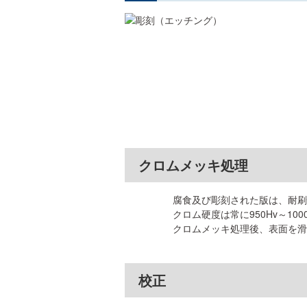
クロムメッキ処理
腐食及び彫刻された版は、耐刷
クロム硬度は常に950Hv～10
クロムメッキ処理後、表面を滑
校正